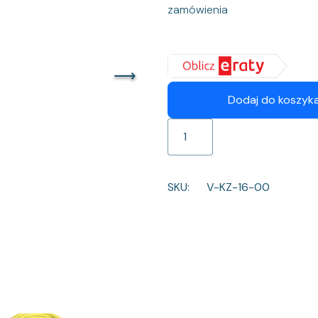
zamówienia
Dodaj do koszyk
i
l
o
ś
SKU:
V-KZ-16-00
ć
K
a
b
e
l
z