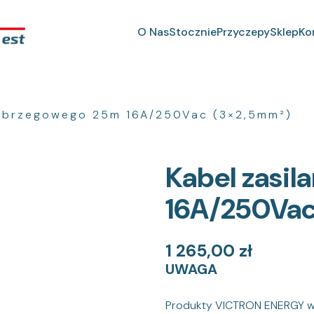
O Nas
Stocznie
Przyczepy
Sklep
Ko
a brzegowego 25m 16A/250Vac (3×2,5mm²)
Kabel zasi
16A/250Vac
1 265,00
zł
UWAGA
Produkty VICTRON ENERGY wy