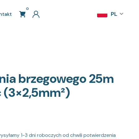
0
ntakt
PL
lania brzegowego 25m
 (3×2,5mm²)
syłamy 1-3 dni roboczych od chwili potwierdzenia