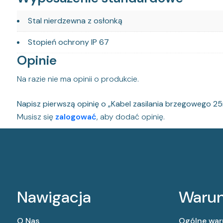
Stal nierdzewna z osłonką
Stopień ochrony IP 67
Opinie
Na razie nie ma opinii o produkcie.
Napisz pierwszą opinię o „Kabel zasilania brzegowego 
Musisz się
zalogować
, aby dodać opinię.
Nawigacja
Warun
O Nas
Ogólne war