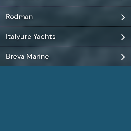
Rodman
Italyure Yachts
Breva Marine
Pasja i doświadczenie, które
napędzają
Właściciele i fundatorzy marki SELVECO są związani z
morzem, żeglarstwem i motorowodniactwem od lat 80.,