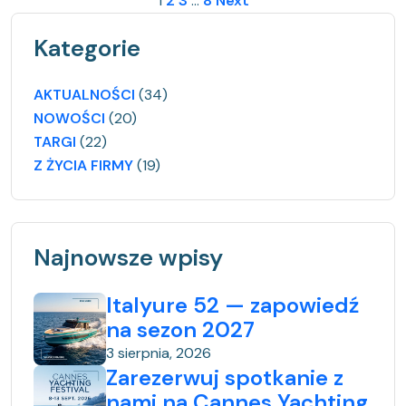
S
1
2
3
…
8
Next
t
Kategorie
r
o
AKTUALNOŚCI
(34)
NOWOŚCI
(20)
n
TARGI
(22)
i
Z ŻYCIA FIRMY
(19)
c
o
Najnowsze wpisy
w
a
Italyure 52 — zapowiedź
n
na sezon 2027
3 sierpnia, 2026
i
Zarezerwuj spotkanie z
e
nami na Cannes Yachting