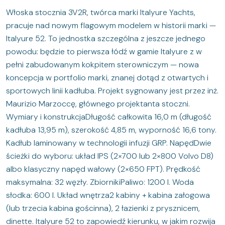
Włoska stocznia 3V2R, twórca marki Italyure Yachts,
pracuje nad nowym flagowym modelem w historii marki —
Italyure 52. To jednostka szczególna z jeszcze jednego
powodu: będzie to pierwsza łódź w gamie Italyure z w
pełni zabudowanym kokpitem sterowniczym — nowa
koncepcja w portfolio marki, znanej dotąd z otwartych i
sportowych linii kadłuba. Projekt sygnowany jest przez inż.
Maurizio Marzoccę, głównego projektanta stoczni.
Wymiary i konstrukcjaDługość całkowita 16,0 m (długość
kadłuba 13,95 m), szerokość 4,85 m, wyporność 16,6 tony.
Kadłub laminowany w technologii infuzji GRP. NapędDwie
ścieżki do wyboru: układ IPS (2×700 lub 2×800 Volvo D8)
albo klasyczny napęd wałowy (2×650 FPT). Prędkość
maksymalna: 32 węzły. ZbiornikiPaliwo: 1200 l. Woda
słodka: 600 l. Układ wnętrza2 kabiny + kabina załogowa
(lub trzecia kabina gościnna), 2 łazienki z prysznicem,
dinette. Italyure 52 to zapowiedź kierunku, w jakim rozwija