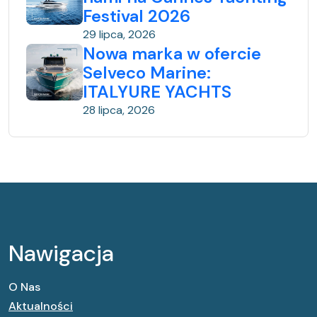
w
Festival 2026
29 lipca, 2026
p
Nowa marka w ofercie
i
Selveco Marine:
s
ITALYURE YACHTS
28 lipca, 2026
ó
w
Nawigacja
O Nas
Aktualności