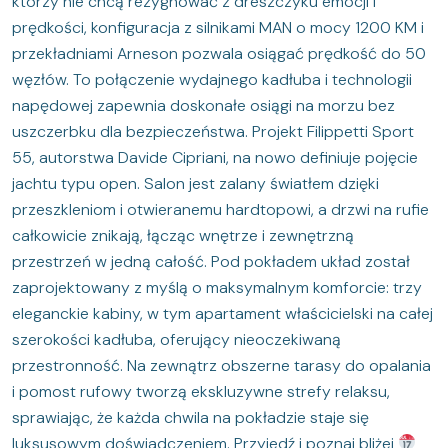
którzy nie chcą rezygnować z dreszczyku emocji i
prędkości, konfiguracja z silnikami MAN o mocy 1200 KM i
przekładniami Arneson pozwala osiągać prędkość do 50
węzłów. To połączenie wydajnego kadłuba i technologii
napędowej zapewnia doskonałe osiągi na morzu bez
uszczerbku dla bezpieczeństwa. Projekt Filippetti Sport
55, autorstwa Davide Cipriani, na nowo definiuje pojęcie
jachtu typu open. Salon jest zalany światłem dzięki
przeszkleniom i otwieranemu hardtopowi, a drzwi na rufie
całkowicie znikają, łącząc wnętrze i zewnętrzną
przestrzeń w jedną całość. Pod pokładem układ został
zaprojektowany z myślą o maksymalnym komforcie: trzy
eleganckie kabiny, w tym apartament właścicielski na całej
szerokości kadłuba, oferujący nieoczekiwaną
przestronność. Na zewnątrz obszerne tarasy do opalania
i pomost rufowy tworzą ekskluzywne strefy relaksu,
sprawiając, że każda chwila na pokładzie staje się
luksusowym doświadczeniem. Przyjedź i poznaj bliżej