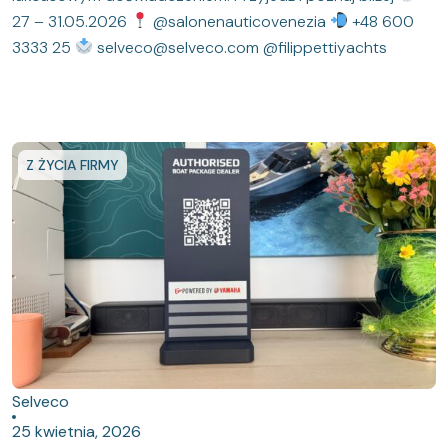
27 – 31.05.2026
@salonenauticovenezia
+48 600
3333 25
selveco@selveco.com @filippettiyachts
Z ŻYCIA FIRMY
Selveco
25 kwietnia, 2026