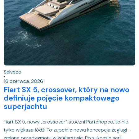
Selveco
16 czerwca, 2026
Fiart SX 5, crossover, który na nowo
definiuje pojęcie kompaktowego
superjachtu
Fiart SX 5, nowy „crossover” stoczni Partenopeo, to nie
tylko większa łódź. To zupełnie nowa koncepcja żeglugi –
zmiana paradygmatu w żeglarstwie. Po sukcesie serii