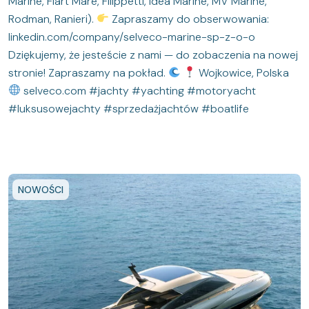
Marine, Fiart Mare, Filippetti, Idea Marine, MV Marine,
Rodman, Ranieri).
Zapraszamy do obserwowania:
linkedin.com/company/selveco-marine-sp-z-o-o
Dziękujemy, że jesteście z nami — do zobaczenia na nowej
stronie! Zapraszamy na pokład.
Wojkowice, Polska
selveco.com #jachty #yachting #motoryacht
#luksusowejachty #sprzedażjachtów #boatlife
NOWOŚCI