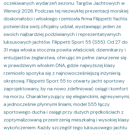
oczekiwanych wydarzeń sezonu: Targów Jachtowych w
Wenecji 2026. Podczas tej niezwykłej prezentacji morskiej
doskonałości i włoskiego rzemiosła firma Filippetti Yachts
potwierdza swój oficjalny udział, wystawiając jeden ze
swoich najbardziej podziwianych i reprezentatywnych
luksusowych jachtów: Filippetti Sport 55 (S55). Od 27 do
31 maja włoska stocznia powita właścicieli, dziennikarzy i
entuzjastów żeglarstwa, oferując im pełne zanurzenie się
w prawdziwym włoskim DNA, gdzie najwyższej klasy
rzemiosło spotyka się z najnowocześniejszą inżynierią
okrętową. Filippetti Sport 55 to otwarty jacht sportowy
zaprojektowany, by na nowo zdefiniować osiągi i komfort
na morzu. Charakteryzujący się eleganckimi, agresywnymi,
a jednocześnie płynnymi liniami, model S55 łączy
sportowego ducha i osiągi przy dużych prędkościach z
zoptymalizowaną przestrzenią mieszkalną i wysokiej klasy
wykończeniem. Każdy szczegół tego luksusowego jachtu